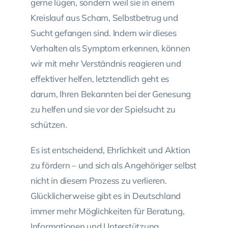
gerne lügen, sondern weil sie in einem
Kreislauf aus Scham, Selbstbetrug und
Sucht gefangen sind. Indem wir dieses
Verhalten als Symptom erkennen, können
wir mit mehr Verständnis reagieren und
effektiver helfen, letztendlich geht es
darum, Ihren Bekannten bei der Genesung
zu helfen und sie vor der Spielsucht zu
schützen.
Es ist entscheidend, Ehrlichkeit und Aktion
zu fördern – und sich als Angehöriger selbst
nicht in diesem Prozess zu verlieren.
Glücklicherweise gibt es in Deutschland
immer mehr Möglichkeiten für Beratung,
Informationen und Unterstützung.