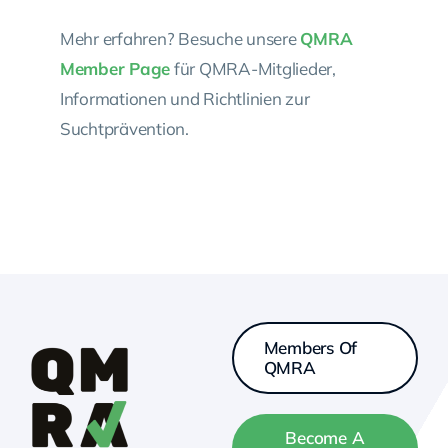
Mehr erfahren? Besuche unsere
QMRA
Member Page
für QMRA-Mitglieder,
Informationen und Richtlinien zur
Suchtprävention.
Members Of
QMRA
Become A