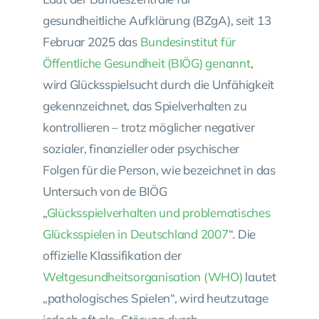
gesundheitliche Aufklärung (BZgA), seit 13
Februar 2025 das
Bundesinstitut für
Öffentliche Gesundheit (BIÖG) genannt
,
wird Glücksspielsucht durch die Unfähigkeit
gekennzeichnet, das Spielverhalten zu
kontrollieren – trotz möglicher negativer
sozialer, finanzieller oder psychischer
Folgen für die Person, wie bezeichnet in das
Untersuch von de BIÖG
„
Glücksspielverhalten und problematisches
Glücksspielen in Deutschland 2007
“. Die
offizielle Klassifikation der
Weltgesundheitsorganisation (WHO)
lautet
„pathologisches Spielen“, wird heutzutage