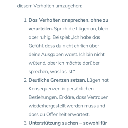
diesem Verhalten umzugehen:
Das Verhalten ansprechen, ohne zu
verurteilen.
Sprich die Lügen an, bleib
aber ruhig. Beispiel: „Ich habe das
Gefühl, dass du nicht ehrlich über
deine Ausgaben warst. Ich bin nicht
wütend, aber ich möchte darüber
sprechen, was los ist.“
Deutliche Grenzen setzen.
Lügen hat
Konsequenzen in persönlichen
Beziehungen. Erkläre, dass Vertrauen
wiederhergestellt werden muss und
dass du Offenheit erwartest.
Unterstützung suchen – sowohl für