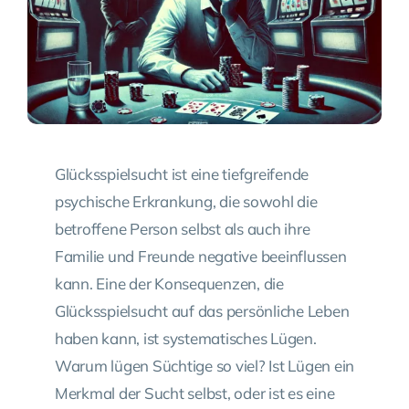
Glücksspielsucht ist eine tiefgreifende
psychische Erkrankung, die sowohl die
betroffene Person selbst als auch ihre
Familie und Freunde negative beeinflussen
kann. Eine der Konsequenzen, die
Glücksspielsucht auf das persönliche Leben
haben kann, ist systematisches Lügen.
Warum lügen Süchtige so viel? Ist Lügen ein
Merkmal der Sucht selbst, oder ist es eine