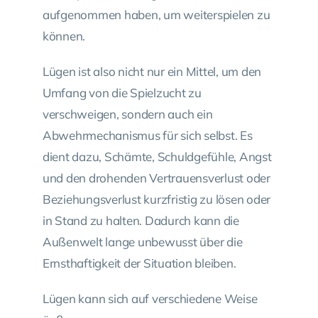
aufgenommen haben, um weiterspielen zu
können.
Lügen ist also nicht nur ein Mittel, um den
Umfang von die Spielzucht zu
verschweigen, sondern auch ein
Abwehrmechanismus für sich selbst. Es
dient dazu, Schämte, Schuldgefühle, Angst
und den drohenden Vertrauensverlust oder
Beziehungsverlust kurzfristig zu lösen oder
in Stand zu halten. Dadurch kann die
Außenwelt lange unbewusst über die
Ernsthaftigkeit der Situation bleiben.
Lügen kann sich auf verschiedene Weise