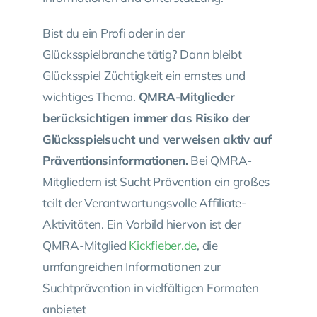
Bist du ein Profi oder in der
Glücksspielbranche tätig? Dann bleibt
Glücksspiel Züchtigkeit ein ernstes und
wichtiges Thema.
QMRA-Mitglieder
berücksichtigen immer das Risiko der
Glücksspielsucht und verweisen aktiv auf
Präventionsinformationen.
Bei QMRA-
Mitgliedern ist Sucht Prävention ein großes
teilt der Verantwortungsvolle Affiliate-
Aktivitäten. Ein Vorbild hiervon ist der
QMRA-Mitglied
Kickfieber.de
, die
umfangreichen Informationen zur
Suchtprävention in vielfältigen Formaten
anbietet