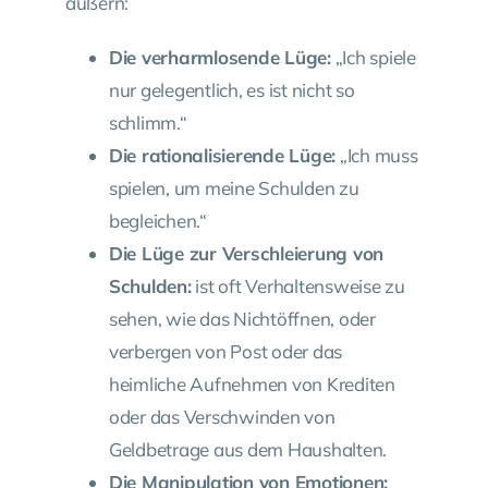
äußern:
Die verharmlosende Lüge:
„Ich spiele
nur gelegentlich, es ist nicht so
schlimm.“
Die rationalisierende Lüge:
„Ich muss
spielen, um meine Schulden zu
begleichen.“
Die Lüge zur Verschleierung von
Schulden:
ist oft Verhaltensweise zu
sehen, wie das Nichtöffnen, oder
verbergen von Post oder das
heimliche Aufnehmen von Krediten
oder das Verschwinden von
Geldbetrage aus dem Haushalten.
Die Manipulation von Emotionen: